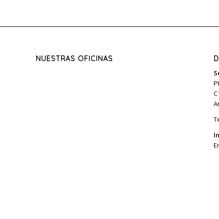
NUESTRAS OFICINAS
D
S
P
C
A
T
I
E