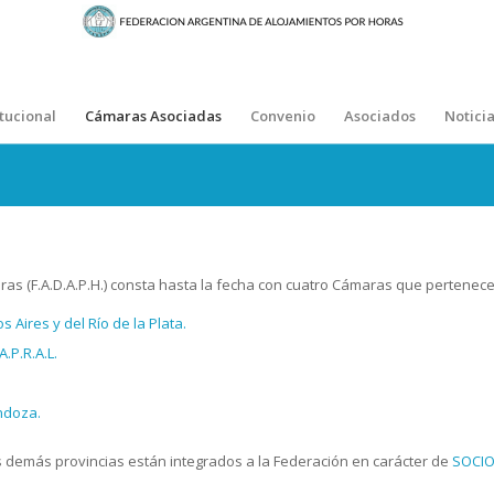
itucional
Cámaras Asociadas
Convenio
Asociados
Noticia
ras (F.A.D.A.P.H.) consta hasta la fecha con cuatro Cámaras que pertenec
 Aires y del Río de la Plata.
.P.R.A.L.
ndoza.
 demás provincias están integrados a la Federación en carácter de
SOCIO