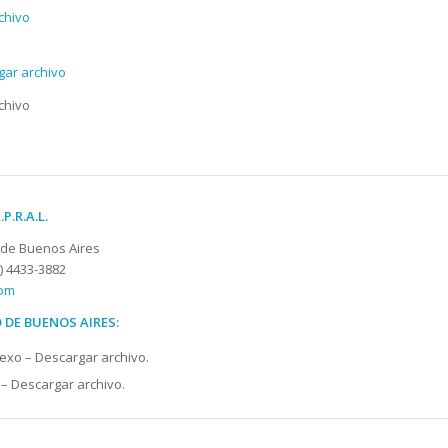
chivo
gar archivo
rchivo
P.R.A.L.
d de Buenos Aires
1) 4433-3882
com
 DE BUENOS AIRES:
sexo – Descargar archivo.
 – Descargar archivo.