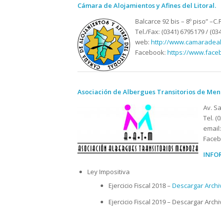
Cámara de Alojamientos y Afines del Litoral.
Balcarce 92 bis – 8º piso” –C
Tel./Fax: (0341) 6795179 / (0
web:
http://www.camaradeal
Facebook:
https://www.face
Asociación de Albergues Transitorios de Me
Av. S
Tel. 
email
Face
INFO
Ley Impositiva
Ejercicio Fiscal 2018 –
Descargar Archi
Ejercicio Fiscal 2019 – Descargar Arch