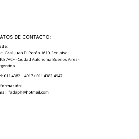
ATOS DE CONTACTO:
ede
:
te. Gral. Juan D. Perón 1610, 3er. piso
1037ACF –Ciudad Autónoma Buenos Aires–
rgentina.
el: 011 4382 – 4917 / 011 4382-4947
nformación
:
mail:
fadaph@hotmail.com