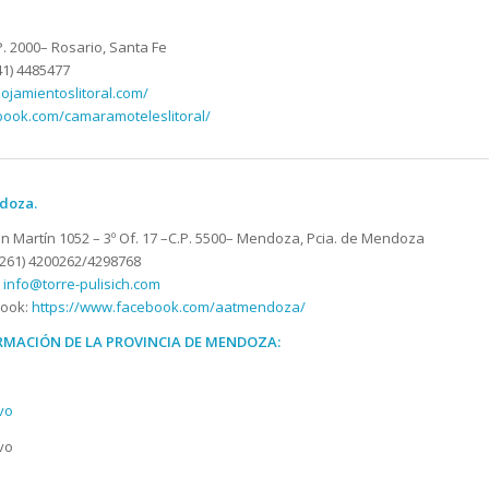
.P. 2000– Rosario, Santa Fe
341) 4485477
ojamientoslitoral.com/
book.com/camaramoteleslitoral/
ndoza.
an Martín 1052 – 3º Of. 17 –C.P. 5500– Mendoza, Pcia. de Mendoza
(0261) 4200262/4298768
:
info@torre-pulisich.com
book:
https://www.facebook.com/aatmendoza/
RMACIÓN DE LA PROVINCIA DE MENDOZA:
vo
ivo