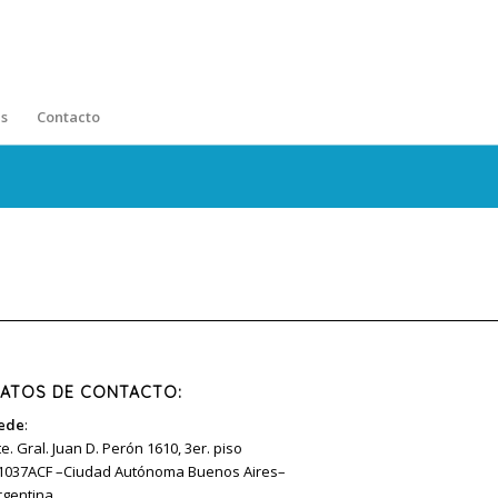
s
Contacto
ATOS DE CONTACTO:
ede
:
te. Gral. Juan D. Perón 1610, 3er. piso
1037ACF –Ciudad Autónoma Buenos Aires–
rgentina.