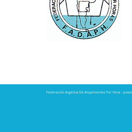
Federación Argetina De Alojamientos Por Hora -
powe