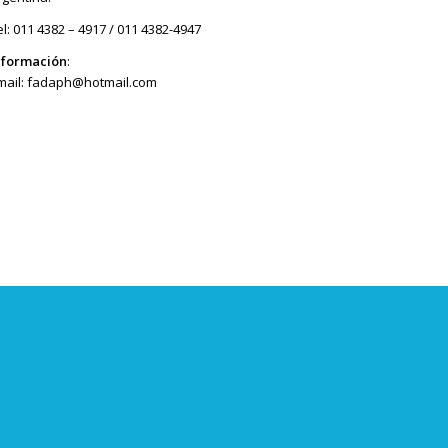
el: 011 4382 – 4917 / 011 4382-4947
nformación
:
mail:
fadaph@hotmail.com