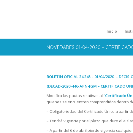
Inicio
Inst
NOVEDADES 01-04-2020 – CERTIFICAD
BOLETIN OFICIAL 34.345 – 01/04/2020 – DECIS
(DECAD-2020-446-APN-JGM – CERTIFICADO UN
Modifica las pautas relativas al
“Certificado Ún
quienes se encuentren comprendidos dentro de al
– Obligatoriedad del Certificado Único a partir de
– Tendrá vigencia por el plazo que dure el aislam
– A partir del 6 de abril pierde vigencia cualqui