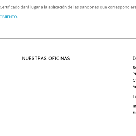
 Certificado dará lugar a la aplicación de las sanciones que correspondie
IMIENTO.
NUESTRAS OFICINAS
D
S
P
C
A
T
I
E