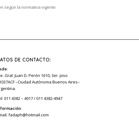
ren según la normativa vigente.
ATOS DE CONTACTO:
ede
:
te. Gral. Juan D. Perón 1610, 3er. piso
1037ACF –Ciudad Autónoma Buenos Aires–
rgentina.
el: 011 4382 – 4917 / 011 4382-4947
nformación
:
mail:
fadaph@hotmail.com