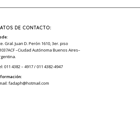
ATOS DE CONTACTO:
ede
:
te. Gral. Juan D. Perón 1610, 3er. piso
1037ACF –Ciudad Autónoma Buenos Aires–
rgentina.
el: 011 4382 – 4917 / 011 4382-4947
nformación
:
mail:
fadaph@hotmail.com