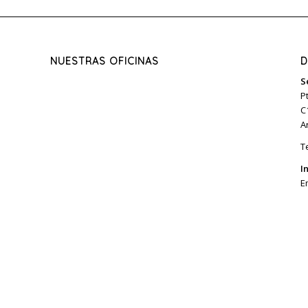
NUESTRAS OFICINAS
D
S
P
C
A
T
I
E