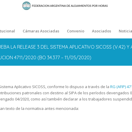
itucional
Cámaras Asociadas
Convenio
Asociados
Noticia
EBA LA RELEASE 3 DEL SISTEMA APLICATIVO SICOSS (V.42) Y
CION 4711/2020 (BO 34.377 – 11/05/2020)
l Sistema Aplicativo SICOSS, conforme lo dispuso a través de la
RG (AFIP) 47
tribuciones patronales con destino al SIPA de los períodos devengados 03
vengado 04/2020, como así también declarar a los trabajadores suspendidos
an texto de la normativa antes mencionada: