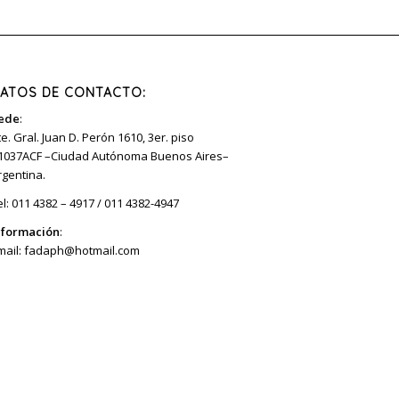
ATOS DE CONTACTO:
ede
:
te. Gral. Juan D. Perón 1610, 3er. piso
1037ACF –Ciudad Autónoma Buenos Aires–
rgentina.
el: 011 4382 – 4917 / 011 4382-4947
nformación
:
mail:
fadaph@hotmail.com