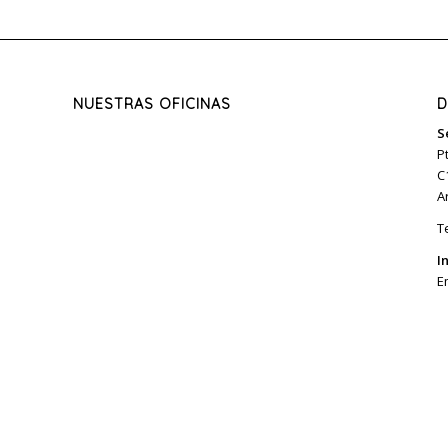
NUESTRAS OFICINAS
D
S
P
C
A
T
I
E