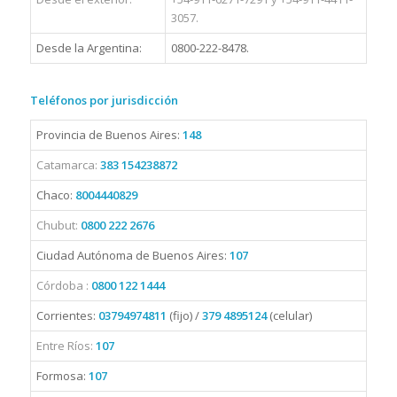
3057.
Desde la Argentina:
0800-222-8478.
Teléfonos por jurisdicción
Provincia de Buenos Aires:
148
Catamarca:
383 154238872
Chaco:
8004440829
Chubut:
0800 222 2676
Ciudad Autónoma de Buenos Aires:
107
Córdoba :
0800 122 1444
Corrientes:
03794974811
(fijo) /
379 4895124
(celular)
Entre Ríos:
107
Formosa:
107