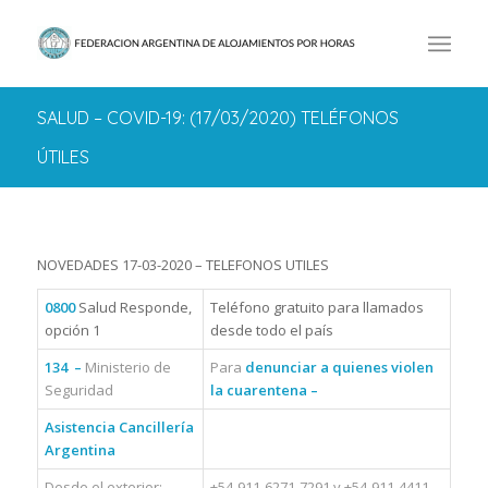
SALUD – COVID-19: (17/03/2020) TELÉFONOS
ÚTILES
NOVEDADES 17-03-2020 – TELEFONOS UTILES
0800
Salud Responde,
Teléfono gratuito para llamados
opción 1
desde todo el país
134 –
Ministerio de
Para
denunciar a quienes violen
Seguridad
la cuarentena –
Asistencia Cancillería
Argentina
Desde el exterior:
+54-911-6271-7291 y +54-911-4411-