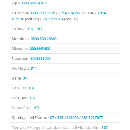
Jujuy:
0800 888 4767
La Pampa:
0800 333 1135
/
2954 604986
(celular) /
2954
619130
(celular) /
2302 531304
(celular)
La Rioja:
107
/
911
Mendoza:
0800 800 26843
Misiones:
8004443400
Neuquén:
8003331002
Río Negro:
911
Salta:
911
San Luis:
107
San Juan:
107
Santa Cruz:
107
Santiago del Estero:
107
/
385 4213006
/
385 5237077
Tierra del Fuego, Antártida e Islas del Atlántico Sur:
107